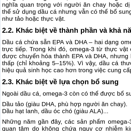
nghĩa quan trọng với người ăn chay hoặc dị
thể sử dụng dầu cá nhưng vẫn có thể bổ sun
như tảo hoặc thực vật.
2.2. Khác biệt về thành phần và khả n
Dầu cá chứa sẵn EPA và DHA – hai dạng om
trực tiếp. Trong khi đó, omega-3 từ thực vậ
được chuyển hóa thành EPA và DHA, nhưng h
thấp (chỉ khoảng 5–15%). Vì vậy, dầu cá th
hiệu quả sinh học cao hơn trong việc cung c
2.3. Khác biệt về lựa chọn bổ sung
Ngoài dầu cá, omega-3 còn có thể được bổ s
Dầu tảo (giàu DHA, phù hợp người ăn chay).
Dầu hạt lanh, dầu óc chó (giàu ALA)...
Những năm gần đây, các sản phẩm omega-3
quan tâm do không chứa nguy cơ nhiễm ki