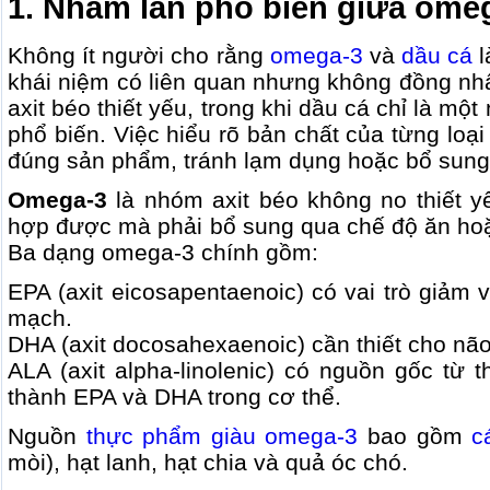
1. Nhầm lẫn phổ biến giữa omeg
Không ít người cho rằng
omega-3
và
dầu cá
l
khái niệm có liên quan nhưng không đồng nh
axit béo thiết yếu, trong khi dầu cá chỉ là m
phổ biến. Việc hiểu rõ bản chất của từng loạ
đúng sản phẩm, tránh lạm dụng hoặc bổ sung 
Omega-3
là nhóm axit béo không no thiết y
hợp được mà phải bổ sung qua chế độ ăn ho
Ba dạng omega-3 chính gồm:
EPA (axit eicosapentaenoic) có vai trò giảm 
mạch.
DHA (axit docosahexaenoic) cần thiết cho nã
ALA (axit alpha-linolenic) có nguồn gốc từ 
thành EPA và DHA trong cơ thể.
Nguồn
thực phẩm giàu omega-3
bao gồm
c
mòi), hạt lanh, hạt chia và quả óc chó.