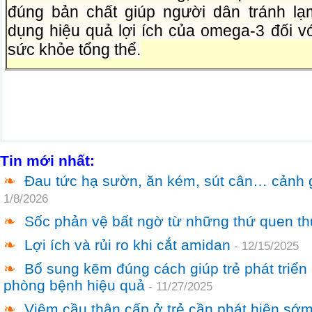
đúng bản chất giúp người dân tránh lạ
dụng hiệu quả lợi ích của omega-3 đối v
sức khỏe tổng thể.
Tin mới nhất:
❧
Đau tức hạ sườn, ăn kém, sút cân… cảnh 
1/8/2026
❧
Sốc phản vệ bất ngờ từ những thứ quen t
❧
Lợi ích và rủi ro khi cắt amidan
-
12/15/2025
❧
Bổ sung kẽm đúng cách giúp trẻ phát triển
phòng bệnh hiệu quả
-
11/27/2025
❧
Viêm cầu thận cấp ở trẻ cần phát hiện sớ