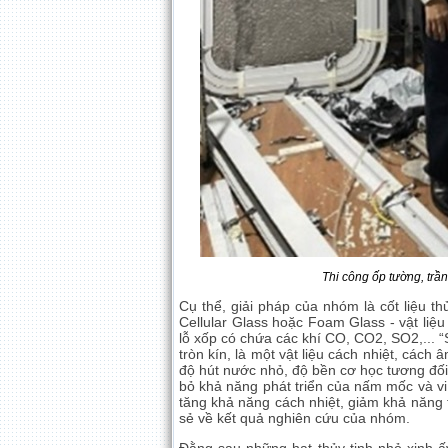
Thi công ốp tường, trầ
Cụ thể, giải pháp của nhóm là cốt liệu thủ
Cellular Glass hoặc Foam Glass - vật liê
lỗ xốp có chứa các khí CO, CO2, SO2,... “S
tròn kín, là một vật liệu cách nhiệt, cách 
độ hút nước nhỏ, độ bền cơ học tương đối 
bỏ khả năng phát triển của nấm mốc và vi s
tăng khả năng cách nhiệt, giảm khả năng
sẻ về kết quả nghiên cứu của nhóm.