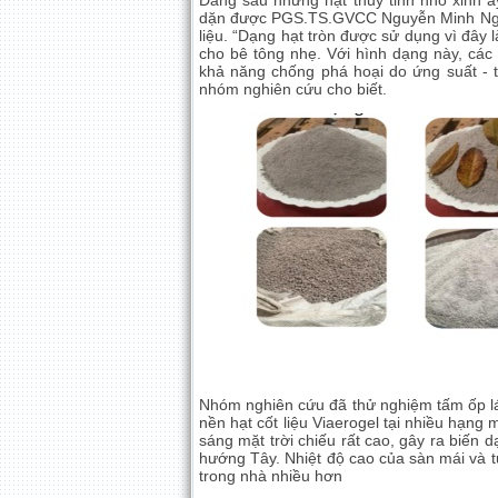
Đằng sau những hạt thủy tinh nhỏ xinh ấ
dặn được PGS.TS.GVCC Nguyễn Minh Ngọc 
liệu. “Dạng hạt tròn được sử dụng vì đây l
cho bê tông nhẹ. Với hình dạng này, các h
khả năng chống phá hoại do ứng suất - tạ
nhóm nghiên cứu cho biết.
Nhóm nghiên cứu đã thử nghiệm tấm ốp lát 
nền hạt cốt liệu Viaerogel tại nhiều hạng
sáng mặt trời chiếu rất cao, gây ra biến 
hướng Tây. Nhiệt độ cao của sàn mái và t
trong nhà nhiều hơn