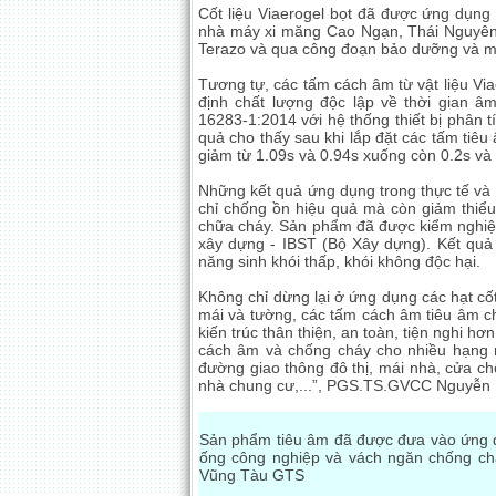
Cốt liệu Viaerogel bọt đã được ứng dụng
nhà máy xi măng Cao Ngạn, Thái Nguyên
Terazo và qua công đoạn bảo dưỡng và mà
Tương tự, các tấm cách âm từ vật liệu Via
định chất lượng độc lập về thời gian â
16283-1:2014 với hệ thống thiết bị phân
quả cho thấy sau khi lắp đặt các tấm tiêu
giảm từ 1.09s và 0.94s xuống còn 0.2s và 
Những kết quả ứng dụng trong thực tế và k
chỉ chống ồn hiệu quả mà còn giảm thiểu
chữa cháy. Sản phẩm đã được kiểm nghiệ
xây dựng - IBST (Bộ Xây dựng). Kết quả c
năng sinh khói thấp, khói không độc hại.
Không chỉ dừng lại ở ứng dụng các hạt cốt
mái và tường, các tấm cách âm tiêu âm c
kiến trúc thân thiện, an toàn, tiện nghi h
cách âm và chống cháy cho nhiều hạng m
đường giao thông đô thị, mái nhà, cửa ch
nhà chung cư,...”, PGS.TS.GVCC Nguyễn 
Sản phẩm tiêu âm đã được đưa vào ứng d
ống công nghiệp và vách ngăn chống chá
Vũng Tàu GTS