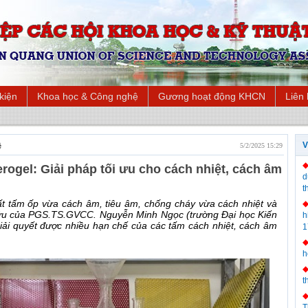
 kiện
Khoa học & Công nghệ
Gương hoạt động KHCN
Liên
V
ệ
5/2/2025 15:29
aerogel: Giải pháp tối ưu cho cách nhiệt, cách âm
d
t
uất tấm ốp vừa cách âm, tiêu âm, chống cháy vừa cách nhiệt và
cứu của PGS.TS.GVCC. Nguyễn Minh Ngọc (trường Đại học Kiến
h
giải quyết được nhiều hạn chế của các tấm cách nhiệt, cách âm
1
h
t
T