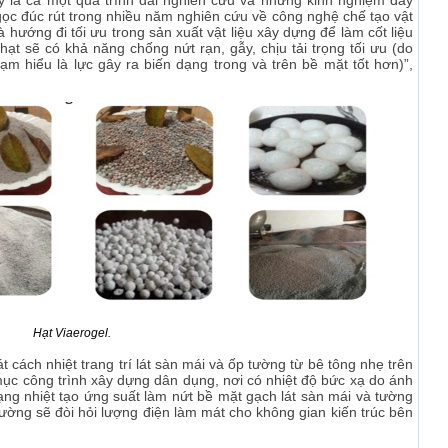
y là cả một quá trình dài nghiên cứu và những kinh nghiệm dày
đúc rút trong nhiều năm nghiên cứu về công nghệ chế tạo vật
à hướng đi tối ưu trong sản xuất vật liệu xây dựng để làm cốt liệu
ạt sẽ có khả năng chống nứt rạn, gẫy, chịu tải trọng tối ưu (do
m hiểu là lực gây ra biến dạng trong và trên bề mặt tốt hơn)”,
Hạt Viaerogel.
cách nhiệt trang trí lát sàn mái và ốp tường từ bê tông nhẹ trên
 mục công trình xây dựng dân dụng, nơi có nhiệt độ bức xạ do ánh
dạng nhiệt tạo ứng suất làm nứt bề mặt gạch lát sàn mái và tường
ường sẽ đòi hỏi lượng điện làm mát cho không gian kiến trúc bên