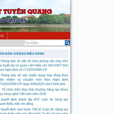
 hệ
ĂN BẢN CHỈ ĐẠO ĐIỀU HÀNH
◆
Thông báo về việc tổ chức phỏng vấn ứng viên
ự tuyển tại cơ quan Liên hiệp các Hội KHKT tỉnh
heo Nghị định số 173/2025/NĐ-CP
◆
Thông báo về việc tuyển dụng hợp đồng thực
iện nhiệm vụ chuyên môn theo Nghị định
73/2025/NĐ-CP ngày 30/6/2025 của Chính phủ
◆
Tổ chức triển khai Giải thưởng Sáng tạo Khoa
ọc công nghệ Việt nam năm 2026
◆
Quyết định thành lập BTC cuộc thi Sáng tạo
hanh thiếu niên nhi đồng
◆
Quyết định ban hành Thể lệ Cuộc thi Sáng tạo
hanh thiếu niên nhi đồng tỉnh Tuyên Quang năm