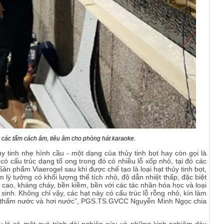
n các tấm cách âm, tiêu âm cho phòng hát karaoke.
y tinh nhẹ hình cầu - một dạng của thủy tinh bọt hay còn gọi là
̣u có cấu trúc dạng tổ ong trong đó có nhiều lỗ xốp nhỏ, tại đó các
ản phẩm Viaerogel sau khi được chế tạo là loại hạt thủy tinh bọt,
âm lý tưởng có khối lượng thể tích nhỏ, độ dẫn nhiệt thấp, đặc biệt
cao, kháng cháy, bền kiềm, bền với các tác nhân hóa học và loại
inh. Không chỉ vậy, các hạt này có cấu trúc lỗ rỗng nhỏ, kín làm
 thấm nước và hơi nước”, PGS.TS.GVCC Nguyễn Minh Ngọc chia