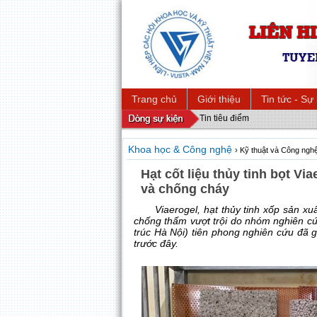
Trang chủ
Giới thiệu
Tin tức - Sự
Tin tiêu điểm
Khoa học & Công nghệ
› Kỹ thuật và Công ngh
Hạt cốt liệu thủy tinh bọt Vi
và chống cháy
Viaerogel, hạt thủy tinh xốp sản x
chống thấm vượt trội do nhóm nghiên 
trúc Hà Nội) tiên phong nghiên cứu đã 
trước đây.