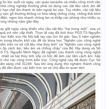
g ồn lớn suốt cả ngày, các quán karaoke và nhiều công trình văn
 nhà công nghiệp thường phải sử dụng các vật liệu cách âm để
ư hạn chế âm thanh từ bên ngoài lọt vào. Tuy nhiên, các vật liệu
ay ván gỗ thường không có khả năng chống cháy, chống thải khói
p điện, ngọn lửa nhanh chóng lan ra khắp các phòng như nhiều vụ
 trong những năm gần đây.
 gắt ngày càng khiến nhu cầu vật liệu “hai trong một”, vừa có
 quả trở nên cấp thiết. Thực tế này đã thôi thúc PGS.TS Nguyễn
học Kiến trúc Hà Nội bắt tay vào tìm lời giải. Sau 5 năm nghiên
ệm trong khuôn khổ các đề tài khoa học “Nghiên cứu công nghệ
hấm trên cơ sở cốt liệu nhẹ thủy tinh” và “Nghiên cứu công nghệ
tấm ốp cách âm, tiêu âm và chống cháy” của Bộ Xây dựng và Sở
S.TS. Nguyễn Minh Ngọc đã nghiên cứu thành công công nghệ
ch nhiệt và hạt thủy tinh xốp có hốc để làm các tấm cách âm, hấp
ói cho các công trình kiến trúc. Công nghệ này đã được Cục Sở
yền sáng chế 31248. Sau khi ứng dụng thử nghiệm thành công
y đã dần được các kiến trúc sư và chủ đầu tư quan tâm.