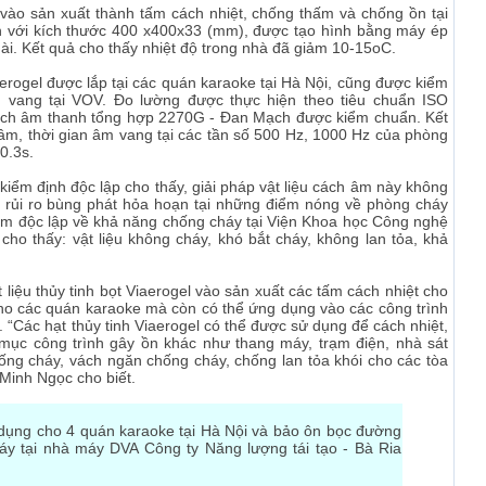
 vào sản xuất thành tấm cách nhiệt, chống thấm và chống ồn tại
 với kích thước 400 x400x33 (mm), được tạo hình bằng máy ép
i. Kết quả cho thấy nhiệt độ trong nhà đã giảm 10-15oC.
erogel được lắp tại các quán karaoke tại Hà Nội, cũng được kiểm
m vang tại VOV. Đo lường được thực hiện theo tiêu chuẩn ISO
 tích âm thanh tổng hợp 2270G - Đan Mạch được kiểm chuẩn. Kết
 âm, thời gian âm vang tại các tần số 500 Hz, 1000 Hz của phòng
0.3s.
iểm định độc lập cho thấy, giải pháp vật liệu cách âm này không
 rủi ro bùng phát hỏa hoạn tại những điểm nóng về phòng cháy
m độc lập về khả năng chống cháy tại Viện Khoa học Công nghệ
ho thấy: vật liệu không cháy, khó bắt cháy, không lan tỏa, khả
 liệu thủy tinh bọt Viaerogel vào sản xuất các tấm cách nhiệt cho
ho các quán karaoke mà còn có thể ứng dụng vào các công trình
ơn. “Các hạt thủy tinh Viaerogel có thể được sử dụng để cách nhiệt,
ục công trình gây ồn khác như thang máy, trạm điện, nhà sát
ống cháy, vách ngăn chống cháy, chống lan tỏa khói cho các tòa
Minh Ngọc cho biết.
ụng cho 4 quán karaoke tại Hà Nội và bảo ôn bọc đường
y tại nhà máy DVA Công ty Năng lượng tái tạo - Bà Ria