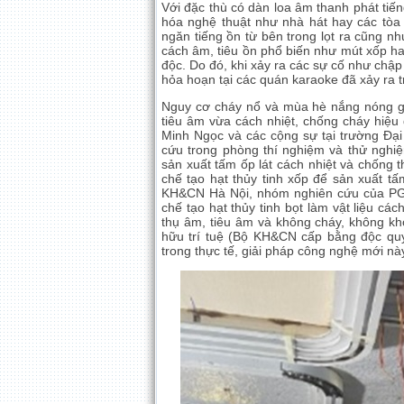
Với đặc thù có dàn loa âm thanh phát tiến
hóa nghệ thuật như nhà hát hay các tòa
ngăn tiếng ồn từ bên trong lọt ra cũng nh
cách âm, tiêu ồn phổ biến như mút xốp h
độc. Do đó, khi xảy ra các sự cố như chậ
hỏa hoạn tại các quán karaoke đã xảy ra
Nguy cơ cháy nổ và mùa hè nắng nóng gay
tiêu âm vừa cách nhiệt, chống cháy hiệu
Minh Ngọc và các cộng sự tại trường Đại 
cứu trong phòng thí nghiệm và thử nghi
sản xuất tấm ốp lát cách nhiệt và chống t
chế tạo hạt thủy tinh xốp để sản xuất 
KH&CN Hà Nội, nhóm nghiên cứu của PG
chế tạo hạt thủy tinh bọt làm vật liệu cá
thụ âm, tiêu âm và không cháy, không kh
hữu trí tuệ (Bộ KH&CN cấp bằng độc qu
trong thực tế, giải pháp công nghệ mới nà