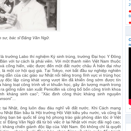
2
t
S
o sư, bác sĩ Đặng Văn Ngữ.
t
C
n
T
là trưởng Labo thí nghiệm Ký sinh trùng, trường Đại học Y Đông
Bản với tư cách là phái viên. Với một thanh niên Việt Nam thuộc
K
 và cống hiến, việc được đến một đất nước châu Á hiện đại như
h
n, là một cơ hội quý giá. Tại Tokyo, nơi bắt đầu sự nghiệp nghiên
 dẫn của các giáo sư Nhật nổi tiếng trong lĩnh vực vi trùng học
T
uy độc lập cùng khát vọng vượt lên đã khiến ông sớm được tín
l
a hàng loạt công trình về vi khuẩn học, gây ấn tượng mạnh trong
c
m ra giống nấm sản xuất Penicillin và công bố bốn công trình khoa
tính kháng sinh cao”; “Xác định công thức kháng sinh nguyên
nsoni”...
t
d
c tại Nhật, ông luôn đau đáu nghĩ về đất nước. Khi Cách mạng
 Nhật Bản bầu là Hội trưởng Hội Việt kiều yêu nước, và cũng là
động bạn bè quốc tế ủng hộ phong trào giải phóng dân tộc ở Việt
 sĩ Đặng Văn Ngữ đã từ bỏ việc ở lại Nhật với mức đãi ngộ cao,
ộc kháng chiến giành độc lập của Việt Nam. Đó không chỉ là quyết