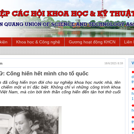
 kiện
Khoa học & Công nghệ
Gương hoạt động KHCN
Liên
V
am
18/6/2025 8:59
ữ: Cống hiến hết mình cho tổ quốc
d
n đã cống hiến trọn đời cho sự nghiệp khoa học nước nhà, tên
t
chiếm một vị trí đặc biệt. Không chỉ vì những công trình khoa
Việt Nam, mà còn bởi tinh thần cống hiến đến tận hơi thở cuối
h
1
h
t
T