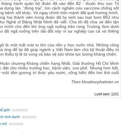
t tháng hành quân bộ đoàn đã vào đến B2 - thuộc khu vực Trị
i dựng lán, “đóng trại”, tìm cách nghiên cứu vacccine chống sốt
ống bệnh sốt khác. Và ngay chính trên mảnh đất quê hương mình,
ng hai thành viên trong đoàn đã hy sinh sau loạt bom B52 như
như Nghệ sĩ Đặng Nhật Minh đã viết: Cha tôi đã chia sẻ đến tận
ân mình cho đến khi ông ngã xuống trên rừng Trường Sơn dưới
 đã ngã xuống trên dải đất này vì sự nghiệp cao cả và thiêng
Ngữ là một mất mát to lớn của nền y học nước nhà. Những công
à ông để lại đã giúp ngành y Việt Nam làm chủ kỹ thuật điều trị
ảm thiểu tỷ lệ tử vong và bảo vệ sức khỏe lực lượng kháng chiến.
g Huân chương Kháng chiến hạng Nhất, Giải thưởng Hồ Chí Minh
đặt cho nhiều trường học, bệnh viện, con phố. Nhưng hơn hết,
 một tấm gương trí thức yêu nước, cống hiến đến hơi thở cuối
Theo khoahocphattrien.vn
Lượt xem: 1151
hế giới
-
11/23/2023
iới vinh danh
-
8/16/2023
ồn mở
-
8/15/2023