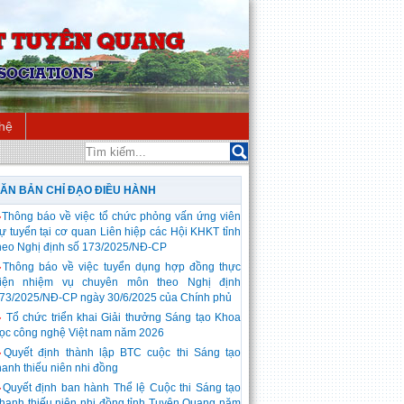
 hệ
ĂN BẢN CHỈ ĐẠO ĐIỀU HÀNH
◆
Thông báo về việc tổ chức phỏng vấn ứng viên
ự tuyển tại cơ quan Liên hiệp các Hội KHKT tỉnh
heo Nghị định số 173/2025/NĐ-CP
◆
Thông báo về việc tuyển dụng hợp đồng thực
iện nhiệm vụ chuyên môn theo Nghị định
73/2025/NĐ-CP ngày 30/6/2025 của Chính phủ
◆
Tổ chức triển khai Giải thưởng Sáng tạo Khoa
ọc công nghệ Việt nam năm 2026
◆
Quyết định thành lập BTC cuộc thi Sáng tạo
hanh thiếu niên nhi đồng
◆
Quyết định ban hành Thể lệ Cuộc thi Sáng tạo
hanh thiếu niên nhi đồng tỉnh Tuyên Quang năm