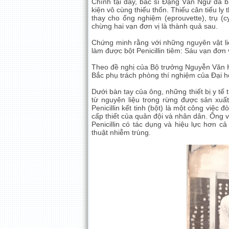
Chính tại đây, bác sĩ Đặng Văn Ngữ đã b
kiện vô cùng thiếu thốn. Thiếu cân tiểu ly 
thay cho ống nghiệm (eprouvette), trụ (cyl
chừng hai vạn đơn vị là thành quả sau.
Chứng minh rằng với những nguyên vật li
làm được bột Penicillin tiêm: Sáu vạn đơn v
Theo đề nghị của Bộ trưởng Nguyễn Văn H
Bắc phụ trách phòng thí nghiệm của Đại h
Dưới bàn tay của ông, những thiết bị y tế 
từ nguyên liệu trong rừng được sản xuấ
Penicillin kết tinh (bột) là một công việc
cấp thiết của quân đội và nhân dân. Ông 
Penicillin có tác dụng và hiệu lực hơn cả
thuật nhiễm trùng.