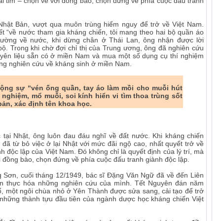
trái tim – chọn về với đồng bào, chọn đứng về phía cuộc đấu tranh
hật Bản, vượt qua muôn trùng hiểm nguy để trở về Việt Nam.
ết “về nước tham gia kháng chiến, tôi mang theo hai bộ quần áo
 đường về nước, khi dừng chân ở Thái Lan, ông nhận được lời
. Trong khi chờ đợi chỉ thị của Trung ương, ông đã nghiên cứu
guyên liệu sẵn có ở miền Nam và mua một số dụng cụ thí nghiệm
òng nghiên cứu về kháng sinh ở miền Nam.
ng sự “vén ống quần, tay áo làm mồi cho muỗi hút
nghiệm, mổ muỗi, soi kính hiển vi tìm thoa trùng sốt
 bản, xác định tên khoa học.
 tại Nhật, ông luôn đau đáu nghĩ về đất nước. Khi kháng chiến
ã từ bỏ việc ở lại Nhật với mức đãi ngộ cao, nhất quyết trở về
h độc lập của Việt Nam. Đó không chỉ là quyết định của lý trí, mà
ới đồng bào, chọn đứng về phía cuộc đấu tranh giành độc lập.
 Sơn, cuối tháng 12/1949, bác sĩ Đặng Văn Ngữ đã về đến Liên
iện thực hóa những nghiên cứu của mình. Tết Nguyên đán năm
ổ, một ngôi chùa nhỏ ở Yên Thành được sửa sang, cải tạo để trở
 những thành tựu đầu tiên của ngành dược học kháng chiến Việt