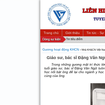
Trang chủ
Giới thiệu
Tin tức - Sự
Tin tiêu điểm
Gương hoạt động KHCN
› Nhà KH&CN Việt N
Giáo sư, bác sĩ Đặng Văn Ng
Trong những gương mặt trí thức lớ
tuổi giáo sư, bác sĩ Đặng Văn Ngữ luôn 
học nổi bật ông để lại cho ngành y học 
cùng của ông.