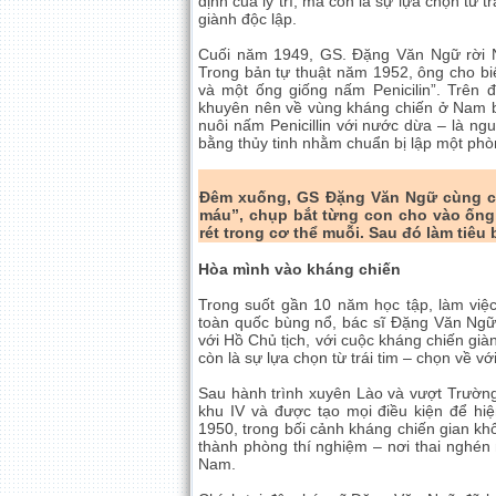
định của lý trí, mà còn là sự lựa chọn từ 
giành độc lập.
Cuối năm 1949, GS. Đặng Văn Ngữ rời N
Trong bản tự thuật năm 1952, ông cho bi
và một ống giống nấm Penicilin”. Trên
khuyên nên về vùng kháng chiến ở Nam bộ
nuôi nấm Penicillin với nước dừa – là n
bằng thủy tinh nhằm chuẩn bị lập một ph
Đêm xuống, GS Đặng Văn Ngữ cùng cộ
máu”, chụp bắt từng con cho vào ống 
rét trong cơ thể muỗi. Sau đó làm tiêu
Hòa mình vào kháng chiến
Trong suốt gần 10 năm học tập, làm việc
toàn quốc bùng nổ, bác sĩ Đặng Văn Ngữ đ
với Hồ Chủ tịch, với cuộc kháng chiến giàn
còn là sự lựa chọn từ trái tim – chọn về v
Sau hành trình xuyên Lào và vượt Trường
khu IV và được tạo mọi điều kiện để h
1950, trong bối cảnh kháng chiến gian kh
thành phòng thí nghiệm – nơi thai nghén
Nam.