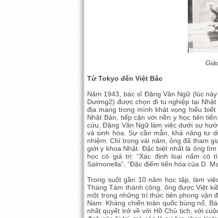
Giá
Từ Tokyo đến Việt Bắc
Năm 1943, bác sĩ Đặng Văn Ngữ (lúc này 
Dương2) được chọn đi tu nghiệp tại Nhật 
địa mang trong mình khát vọng hiểu biết
Nhật Bản, tiếp cận với nền y học tiên tiế
cứu, Đặng Văn Ngữ làm việc dưới sự hướng
và sinh hóa. Sự cần mẫn, khả năng tư d
nhiệm. Chỉ trong vài năm, ông đã tham gi
giới y khoa Nhật. Đặc biệt nhất là ông tì
học có giá trị: “Xác định loại nấm có 
Salmonella”; “Đặc điểm tiến hóa của D. Ma
Trong suốt gần 10 năm học tập, làm việ
Tháng Tám thành công, ông được Việt kiều
một trong những trí thức tiên phong vận 
Nam. Kháng chiến toàn quốc bùng nổ, Bác
nhất quyết trở về với Hồ Chủ tịch, với cu