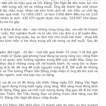
u diệt sốt rét hiệu quả và GS. Đặng Văn Ngữ đã dồn toàn lực cho
 diệt trùng sốt rét và chống muỗi. Ông đã thành lập một nhóm
ể lấy mẫu máu, khảo sát tình hình dịch tễ, tìm hiểu cơ chế lây
iệu quả nhất. Từ 1955-1957, có hơn 3.000 điểm điều tra với 1/10
c khám lá lách, 435.370 người được thử máu, 319.087 nhà được
u tra bọ gậy.
h thân đi thực địa – vào những vùng rừng sâu, nơi sốt rét hoành
y mẫu, thử nghiệm thuốc và tư vấn cho các đơn vị y tế tuyến đầu.
sự “vén ống quần, tay áo làm mồi cho muỗi hút máu”, chụp bắt
i kính hiển vi tìm thoa trùng sốt rét trong cơ thể muỗi. Sau đó
ảm đột ngột - 20 lần - một kết quả khiến Tổ chức Y tế thế giới
chiến sĩ Quân giải phóng hoạt động tại vùng rừng núi, nông thôn
50% số quân, ảnh hưởng nghiêm trọng đến sức chiến đấu. Giáo sư
 thực địa ở những vùng sốt rét hoành hành, hy vọng tìm ra được
ũng là lý do để ông đề xuất nguyện vọng đi B. Đề xuất đó không
 và Thủ tướng Phạm Văn Đồng chấp nhận vì ông đã lớn tuổi và
ầu ngành, một nhà bác học có tiếng.
n vai đủ cơ số đồ dùng cần thiết, hằng ngày GS. Đặng Văn Ngữ
số gạch đựng trong balô ngày càng tăng. Một sáng mùa đông lạnh
lô đựng 25kg gạo và một ruột tượng đựng 5kg gạo đã đi bộ một
hâm Thiên, lên Trần Hưng Đạo và dừng trước nhà riêng của Bộ
GS. Đặng Văn Ngữ đã được chấp thuận.
của GS Đặng Văn Ngữ gồm 13 thành viên do giáo sư làm trưởng