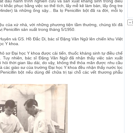
ắt đầu hành trình nghiên cứu và sản xuất kháng sinh trong điều
thì khắc phục bằng việc so thể tích, lấy mễ kê làm bàn, lấy ống tre
inder) là những ống sậy... Ba lọ Penicillin bột đã ra đời, mỗi lọ
ệu của xứ nhà, với những phương tiện tầm thường, chúng tôi đã
ị Penicillin sản xuất trong tháng 5/1950.
uyên và GS. Hồ Đắc Di, bác sĩ Đặng Văn Ngữ lên chiến khu Việt
ọc Y khoa.
thô sơ Đại học Y khoa được cải tiến, thuốc kháng sinh tự điều chế
t. Tuy nhiên, bác sĩ Đặng Văn Ngữ đã nhận thấy việc sản xuất
 đòi hỏi thời gian lâu dài, do vậy, không thể thỏa mãn được nhu cầu
và các giáo sư của trường Đại học Y khoa đều nhận thấy nước lọc
 Penicillin bột nếu dùng để chữa trị tại chỗ các vết thương phẫu