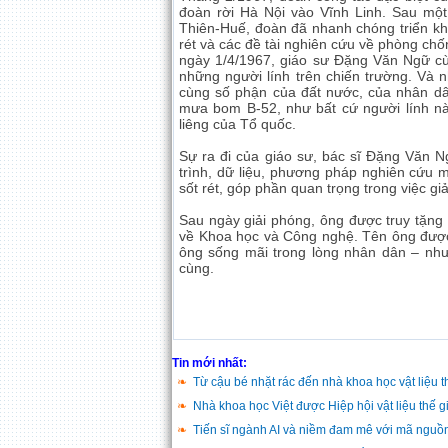
đoàn rời Hà Nội vào Vĩnh Linh. Sau mộ
Thiên-Huế, đoàn đã nhanh chóng triển kha
rét và các đề tài nghiên cứu về phòng ch
ngày 1/4/1967, giáo sư Đặng Văn Ngữ cù
những người lính trên chiến trường. Và 
cùng số phận của đất nước, của nhân d
mưa bom B-52, như bất cứ người lính nào
liêng của Tổ quốc.
Sự ra đi của giáo sư, bác sĩ Đặng Văn 
trình, dữ liệu, phương pháp nghiên cứu m
sốt rét, góp phần quan trọng trong việc gi
Sau ngày giải phóng, ông được truy tặn
về Khoa học và Công nghệ. Tên ông được 
ông sống mãi trong lòng nhân dân – như
cùng.
Tin mới nhất:
❧
Từ cậu bé nhặt rác đến nhà khoa học vật liệu t
❧
Nhà khoa học Việt được Hiệp hội vật liệu thế g
❧
Tiến sĩ ngành AI và niềm đam mê với mã ngu