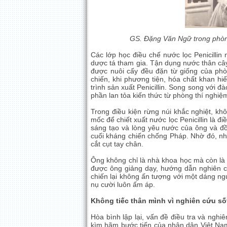
GS. Đặng Văn Ngữ trong phòng
Các lớp học điều chế nước lọc Penicillin 
dược tá tham gia. Tận dụng nước thân câ
được nuôi cấy đều đặn từ giống của phò
chiến, khi phương tiện, hóa chất khan hi
trình sản xuất Penicillin. Song song với đ
phần lan tỏa kiến thức từ phòng thí nghiệ
Trong điều kiện rừng núi khắc nghiệt, khô
mốc để chiết xuất nước lọc Penicillin là 
sáng tạo và lòng yêu nước của ông và đồn
cuối kháng chiến chống Pháp. Nhờ đó, nhi
cắt cụt tay chân.
Ông không chỉ là nhà khoa học mà còn là 
được ông giảng dạy, hướng dẫn nghiên cứ
chiến lại không ấn tượng với một dáng ng
nụ cười luôn ấm áp.
Không tiếc thân mình vì nghiên cứu sốt
Hòa bình lập lại, vấn đề điều tra và nghi
kìm hãm bước tiến của nhân dân Việt Nam