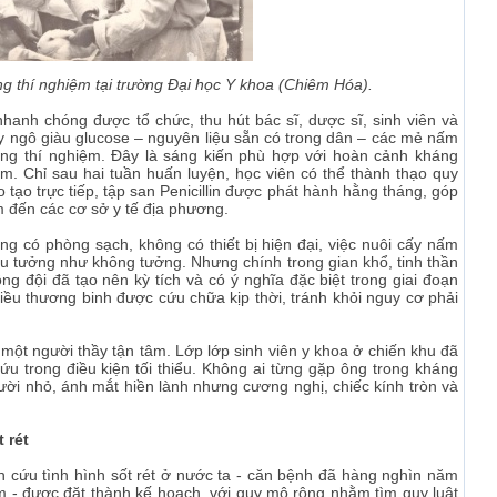
 thí nghiệm tại trường Đại học Y khoa (Chiêm Hóa).
nhanh chóng được tổ chức, thu hút bác sĩ, dược sĩ, sinh viên và
y ngô giàu glucose – nguyên liệu sẵn có trong dân – các mẻ nấm
ng thí nghiệm. Đây là sáng kiến phù hợp với hoàn cảnh kháng
ếm. Chỉ sau hai tuần huấn luyện, học viên có thể thành thạo quy
ào tạo trực tiếp, tập san Penicillin được phát hành hằng tháng, góp
m đến các cơ sở y tế địa phương.
ng có phòng sạch, không có thiết bị hiện đại, việc nuôi cấy nấm
điều tưởng như không tưởng. Nhưng chính trong gian khổ, tinh thần
g đội đã tạo nên kỳ tích và có ý nghĩa đặc biệt trong giai đoạn
ều thương binh được cứu chữa kịp thời, tránh khỏi nguy cơ phải
một người thầy tận tâm. Lớp lớp sinh viên y khoa ở chiến khu đã
u trong điều kiện tối thiểu. Không ai từng gặp ông trong kháng
ười nhỏ, ánh mắt hiền lành nhưng cương nghị, chiếc kính tròn và
 rét
ên cứu tình hình sốt rét ở nước ta - căn bệnh đã hàng nghìn năm
 - được đặt thành kế hoạch, với quy mô rộng nhằm tìm quy luật