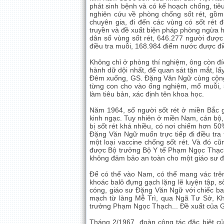
phát sinh bệnh và có kế hoạch chống, tiê
nghiên cứu về phòng chống sốt rét, gồm:
chuyên gia, đi đến các vùng có sốt rét đ
truyền và đề xuất biện pháp phòng ngừa h
dân số vùng sốt rét, 646.277 người đượ
điều tra muỗi, 168.984 điểm nước được điề
Không chỉ ở phòng thí nghiệm, ông còn đíc
hành dữ dội nhất, để quan sát tận mắt, lấ
Đêm xuống, GS. Đặng Văn Ngữ cùng cộng 
từng con cho vào ống nghiệm, mổ muỗi, so
làm tiêu bản, xác định tên khoa học.
Năm 1964, số người sốt rét ở miền Bắc gi
kinh ngạc. Tuy nhiên ở miền Nam, cán bộ, 
bị sốt rét khá nhiều, có nơi chiếm hơn 
Đặng Văn Ngữ muốn trực tiếp đi điều tra
một loại vaccine chống sốt rét. Và đó c
được Bộ trưởng Bộ Y tế Phạm Ngọc Thạch
không đảm bảo an toàn cho một giáo sư đ
Để có thể vào Nam, có thể mang vác trê
khoác balô đựng gạch lặng lẽ luyện tập, 
cóng, giáo sư Đặng Văn Ngữ với chiếc ba
mạch từ làng Mễ Trì, qua Ngã Tư Sở, K
trưởng Phạm Ngọc Thạch... Đề xuất của 
Tháng 2/1967, đoàn công tác đặc biệt 