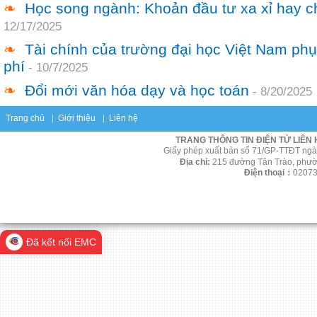
❧
Học song ngành: Khoản đầu tư xa xỉ hay ch
12/17/2025
❧
Tài chính của trường đại học Việt Nam ph
phí
-
10/7/2025
❧
Đổi mới văn hóa dạy và học toán
-
8/20/2025
Trang chủ
Giới thiệu
Liên hệ
TRANG THÔNG TIN ĐIỆN TỬ LIÊN
Giấy phép xuất bản số
71/GP-TTĐT ngày
Địa chỉ:
215 đường Tân Trào, phườ
Điện thoại：
02073
Đã kết nối EMC