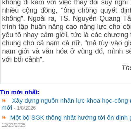
không đi kèm với việc thay đổi suy nghĩ 
nhiều cộng đồng, “ông chồng quyết đị
không”. Ngoài ra, TS. Nguyễn Quang T
trình tập huấn nâng cao năng lực cho c
yếu tố nhạy cảm giới, tức là các chương t
chung cho cả nam cả nữ, “mà tùy vào giới
nam giới và văn hóa ở vùng đó, mình sẽ
với bối cảnh”.
Th
Tin mới nhất:
❧
Xây dựng nguồn nhân lực khoa học-công 
mới
-
1/8/2026
❧
Một bộ SGK thống nhất hướng tới ổn định 
12/23/2025