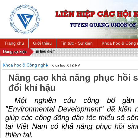
Trang chủ
Giới thiệu
Tin tức - Sự kiện
Khoa học & Công 
Tin tiêu điểm
Khoa học & Công nghệ
› Khoa học XH & NV
Nâng cao khả năng phục hồi s
đổi khí hậu
Một nghiên cứu công bố gần 
"Environmental Development" đã kiến n
giúp các cộng đồng dân tộc thiểu số số
tại Việt Nam có khả năng phục hồi sin
thiên tai.