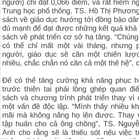
người) chỉ đạt 0,066 điểm, và rất hiếm n
Trung học phổ thông. TS. Hồ Thị Phương
sách về giáo dục hướng tới đồng bào dân
đủ mạnh để đạt được những kết quả khả
sách về phát triển cơ sở hạ tầng. “Chún
có thể chỉ mất một vài tháng, nhưng ph
người, giáo dục sẽ cần một chiến lượ
nhiều, chắc chắn nó cần cả một thế hệ”, c
Để có thể tăng cường khả năng phục h
trước thiên tai phải lồng ghép quan đi
sách và chương trình phát triển thay vì 
một vấn đề độc lập. “Mình thấy nhiều k
mãi mà không nâng họ lên được. Thay v
tập huấn cho cả ông chồng”, TS. Nguy
Anh cho rằng sẽ là thiếu sót nếu việc 