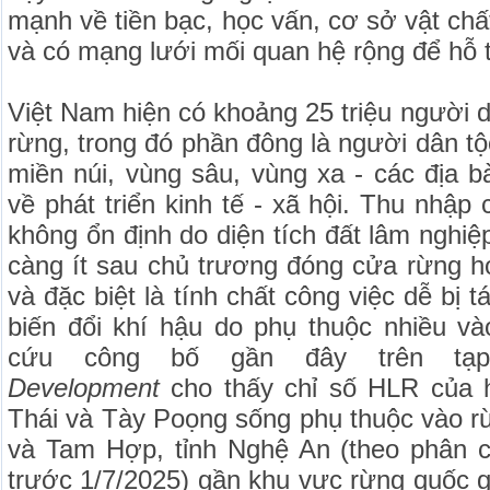
mạnh về tiền bạc, học vấn, cơ sở vật chất,
và có mạng lưới mối quan hệ rộng để hỗ t
Việt Nam hiện có khoảng 25 triệu người 
rừng, trong đó phần đông là người dân tộc
miền núi, vùng sâu, vùng xa - các địa 
về phát triển kinh tế - xã hội. Thu nhập
không ổn định do diện tích đất lâm nghiệ
càng ít sau chủ trương đóng cửa rừng h
và đặc biệt là tính chất công việc dễ bị t
biến đổi khí hậu do phụ thuộc nhiều vào
cứu công bố gần đây trên t
Development
cho thấy chỉ số HLR của 
Thái và Tày Poọng sống phụ thuộc vào rừ
và Tam Hợp, tỉnh Nghệ An (theo phân c
trước 1/7/2025) gần khu vực rừng quốc 